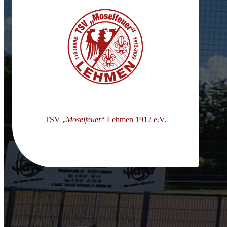
TSV „
Moselfeuer
“ Lehmen 1912 e.V.