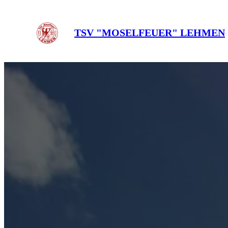
Zum
Inhalt
TSV "MOSELFEUER" LEHMEN
springen