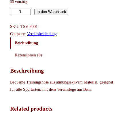
35 vorrätig
T
In den Warenkorb
S
V
SKU:
TSV-P001
'
Category:
Vereinsbekleidung
M
Beschreibung
o
Rezensionen (0)
s
e
l
Beschreibung
f
Bequeme Trainingshose aus atmungsaktivem Material, geeignet
e
für alle Sportarten, mit dem Vereinslogo am Bein.
u
e
r
Related products
'
L
e