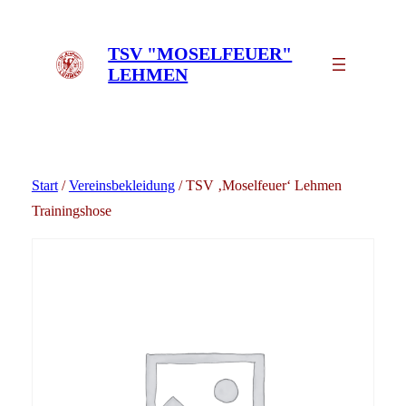
Zum
Inhalt
TSV "MOSELFEUER"
springen
LEHMEN
Start
/
Vereinsbekleidung
/ TSV ‚Moselfeuer‘ Lehmen
Trainingshose