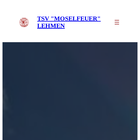
Zum
Inhalt
TSV "MOSELFEUER"
springen
LEHMEN