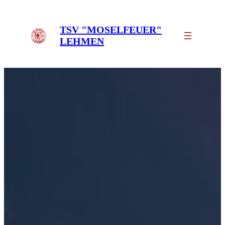
Zum
Inhalt
TSV "MOSELFEUER"
springen
LEHMEN